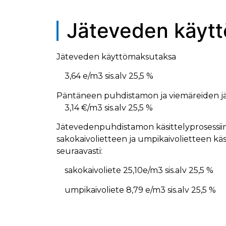
Jäteveden käyt
Jäteveden käyttömaksutaksa
3,64 e/m3 sis.alv 25,5 %
Päntäneen puhdistamon ja viemäreiden
3,14 €/m3 sis.alv 25,5 %
Jätevedenpuhdistamon käsittelyprosessiin
sakokaivolietteen ja umpikaivolietteen k
seuraavasti:
sakokaivoliete 25,10e/m3 sis.alv 25,5 %
umpikaivoliete 8,79 e/m3 sis.alv 25,5 %