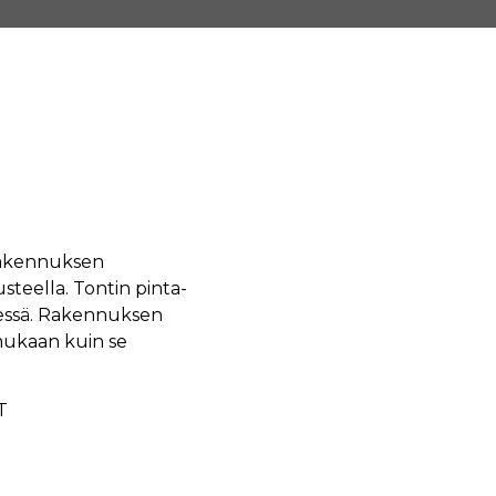
rakennuksen
steella. Tontin pinta-
äessä. Rakennuksen
mukaan kuin se
T