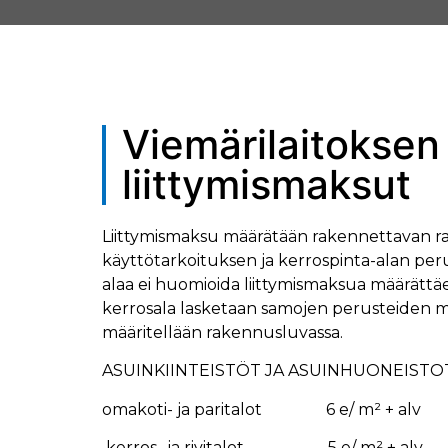
Viemärilaitoksen
liittymismaksut
Liittymismaksu määrätään rakennettavan 
käyttötarkoituksen ja kerrospinta-alan peru
alaa ei huomioida liittymismaksua määrätt
kerrosala lasketaan samojen perusteiden 
määritellään rakennusluvassa.
ASUINKIINTEISTÖT JA ASUINHUONEISTO
omakoti- ja paritalot 6 e/ m² + alv
kerros- ja rivitalot 5 e/ m² + alv