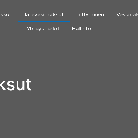
aksut
Jätevesimaksut
Liittyminen
Vesianal
Yhteystiedot
Hallinto
ksut