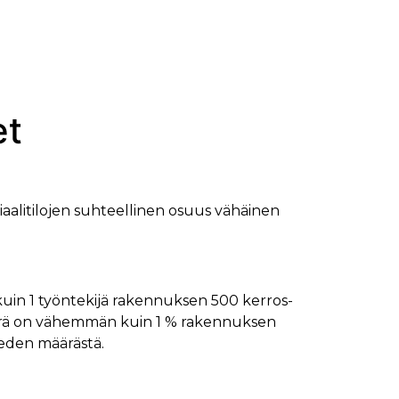
et
alitilojen suhteellinen osuus vähäinen
uin 1 työntekijä rakennuksen 500 kerros-
n määrä on vähemmän kuin 1 % rakennuksen
veden määrästä.