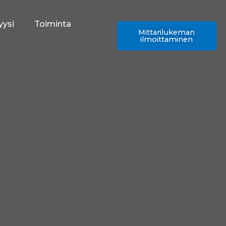
yysi
Toiminta
Mittarilukeman
ilmoittaminen