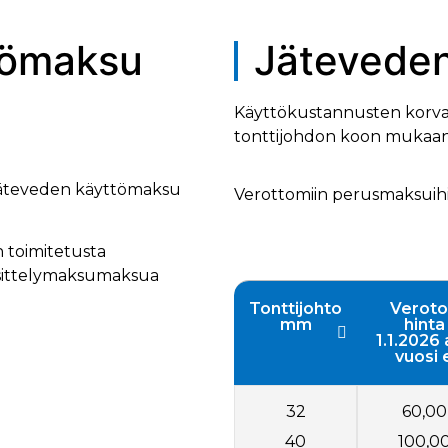
tömaksu
Jätevede
Käyttökustannusten korva
tonttijohdon koon mukaan 
 jäteveden käyttömaksu
Verottomiin perusmaksuihin
 toimitetusta
äsittelymaksumaksua
Tonttijohto
Verot
mm
hinta
1.1.2026 
vuosi 
32
60,00
40
100,0