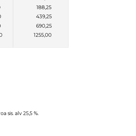
0
188,25
0
439,25
0
690,25
0
1255,00
a sis. alv 25,5 %.