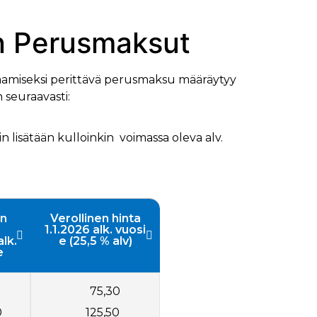
n Perusmaksut
amiseksi perittävä perusmaksu määräytyy
seuraavasti:
 lisätään kulloinkin voimassa oleva alv.
on
Verollinen hinta
1.1.2026 alk. vuosi
alk.
e (25,5 % alv)
e
75,30
0
125,50