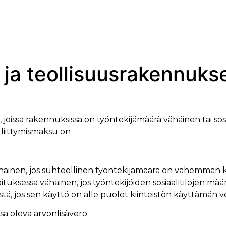
- ja teollisuusrakennuks
a rakennuksissa on työntekijämäärä vähäinen tai sosia
, liittymismaksu on
ähäinen, jos suhteellinen työntekijämäärä on vähemmän k
rkoituksessa vähäinen, jos työntekijöiden sosiaalitiloje
stä, jos sen käyttö on alle puolet kiinteistön käyttämän 
sa oleva arvonlisävero.