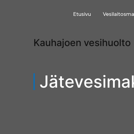
Etusivu
Vesilaitosm
Kauhajoen vesihuolto
Jätevesima