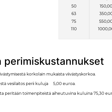
50
150,0
63
350,0
75
550,0
110
1000,0
ja perimiskustannukset
viivästymisestä korkolain mukaista viivästyskorkoa.
tä vesilaitos perii kuluja 5,00 euroa.
sta peritään toimenpiteistä aiheutuvina kuluina 75,30 euro