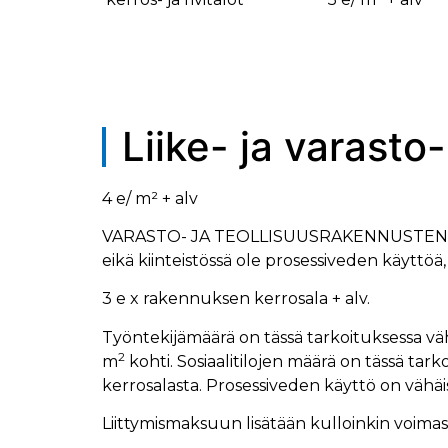
Liike- ja varasto
4 e/ m² + alv
VARASTO- JA TEOLLISUUSRAKENNUSTEN, joiss
eikä kiinteistössä ole prosessiveden käyttöä
3 e x rakennuksen kerrosala + alv.
Työntekijämäärä on tässä tarkoituksessa v
2
m
kohti. Sosiaalitilojen määrä on tässä ta
kerrosalasta. Prosessiveden käyttö on vähäi
Liittymismaksuun lisätään kulloinkin voimas