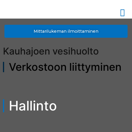
Mittarilukeman ilmoittaminen
Kauhajoen vesihuolto
Verkostoon liittyminen
Hallinto