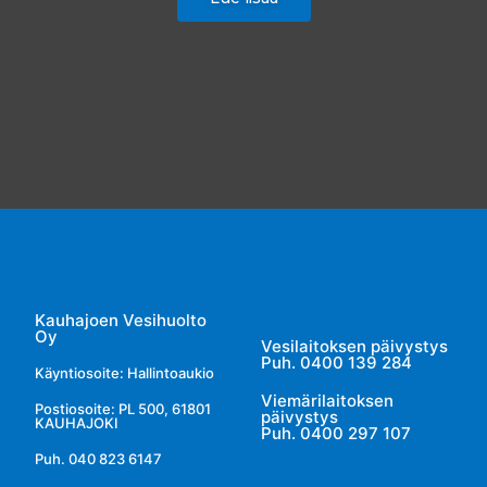
Kauhajoen Vesihuolto
Oy
Vesilaitoksen päivystys
Puh. 0400 139 284
Käyntiosoite: Hallintoaukio
Viemärilaitoksen
Postiosoite: PL 500, 61801
päivystys
KAUHAJOKI
Puh. 0400 297 107
Puh. 040 823 6147